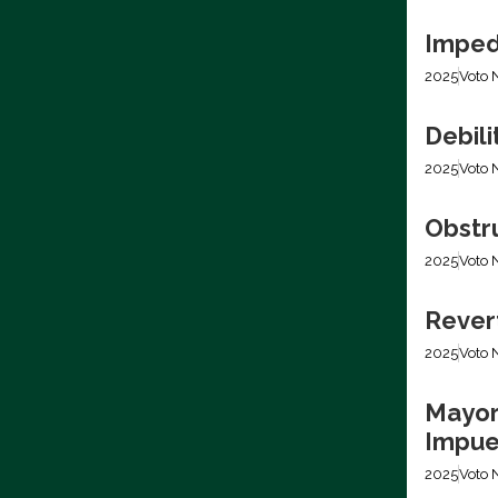
Imped
2025
Voto 
Debili
2025
Voto 
Obstr
2025
Voto 
Revert
2025
Voto 
Mayor
Impues
2025
Voto 