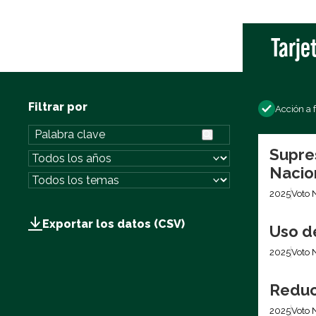
Tarje
Filtrar por
Acción a 
Supre
Nacio
2025
Voto 
Exportar los datos (CSV)
Uso d
2025
Voto 
Reduc
2025
Voto 