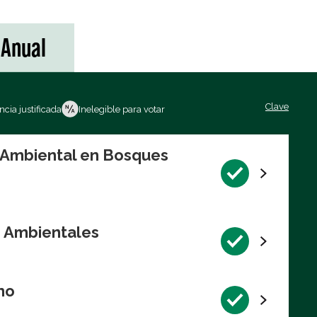
Anual
Clave
cia justificada
Inelegible para votar
n Ambiental en Bosques
s Ambientales
no