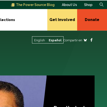
The Power Source Blog
About Us
Shop
Get Involved
Donate
lections
Compartir en
English
Español