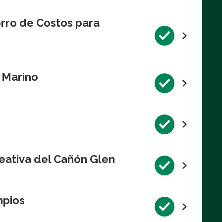
rro de Costos para
l Marino
eativa del Cañón Glen
mpios