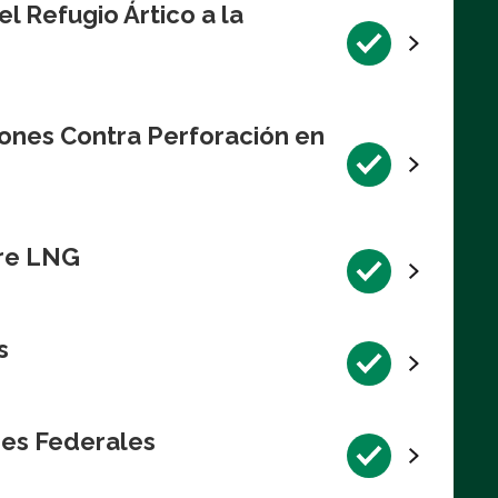
l Refugio Ártico a la
iones Contra Perforación en
bre LNG
s
res Federales