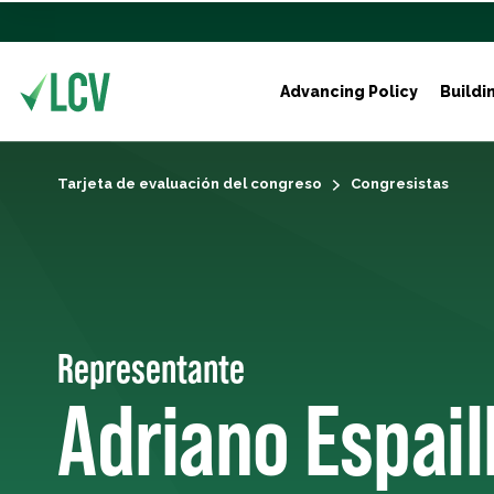
Advancing Policy
Buildi
Tarjeta de evaluación del congreso
Congresistas
Representante
Adriano Espail