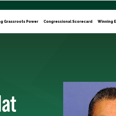
ng Grassroots Power
Congressional Scorecard
Winning E
lat