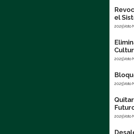
Revoca
el Si
2025
Voto 
Elimin
Cultur
2025
Voto 
Bloque
2025
Voto 
Quita
Futur
2025
Voto 
Desale