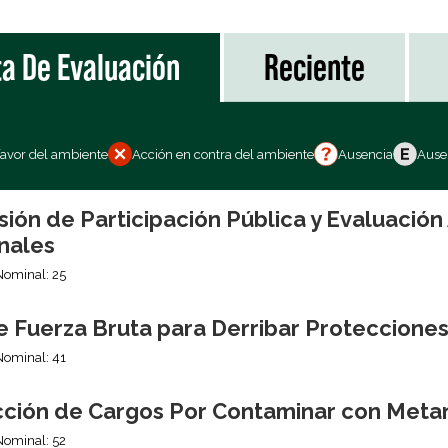
ta De Evaluación
Reciente
favor del ambiente
Acción en contra del ambiente
Ausencia
Ausen
sión de Participación Pública y Evaluació
nales
Nominal: 25
e Fuerza Bruta para Derribar Proteccione
Nominal: 41
ción de Cargos Por Contaminar con Meta
Nominal: 52