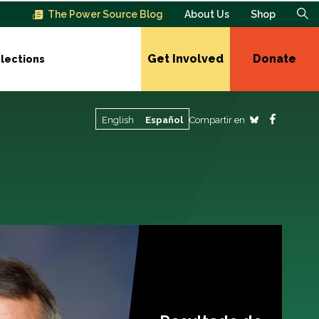
The Power Source Blog
About Us
Shop
Get Involved
Donate
lections
Compartir en
English
Español