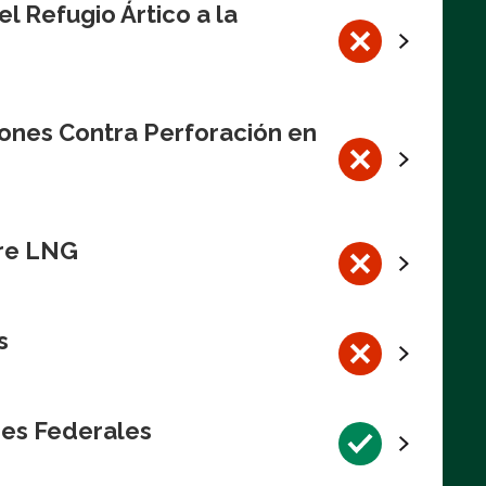
l Refugio Ártico a la
iones Contra Perforación en
bre LNG
s
res Federales