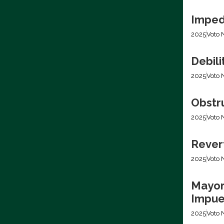
Imped
2025
Voto 
Debili
2025
Voto 
Obstr
2025
Voto 
Revert
2025
Voto 
Mayor
Impues
2025
Voto 