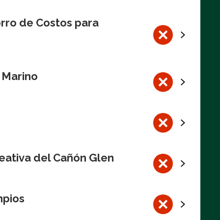
rro de Costos para
l Marino
eativa del Cañón Glen
mpios