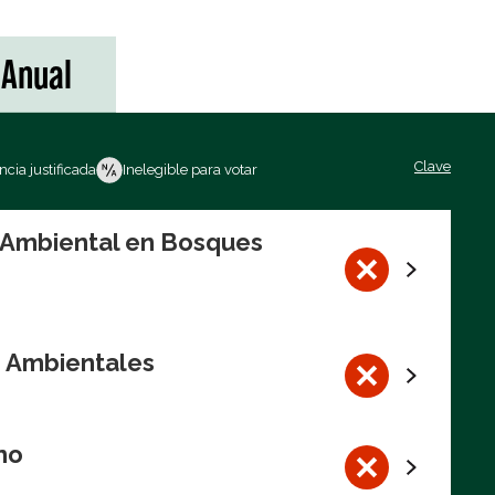
Anual
Clave
cia justificada
Inelegible para votar
n Ambiental en Bosques
s Ambientales
no