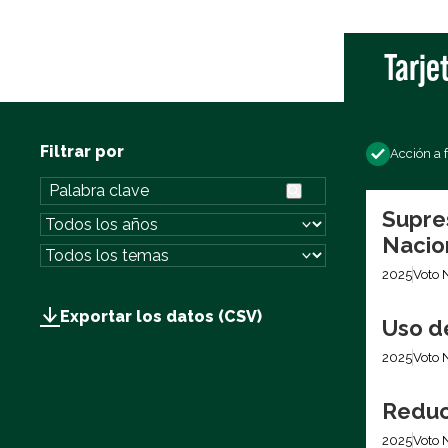
Tarje
Filtrar por
Acción a 
Supre
Nacio
2025
Voto 
Exportar los datos (CSV)
Uso d
2025
Voto 
Reduc
2025
Voto 