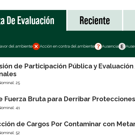
ta De Evaluación
Reciente
favor del ambiente
Acción en contra del ambiente
Ausencia
Ausen
sión de Participación Pública y Evaluació
nales
Nominal: 25
e Fuerza Bruta para Derribar Proteccione
Nominal: 41
ción de Cargos Por Contaminar con Meta
Nominal: 52