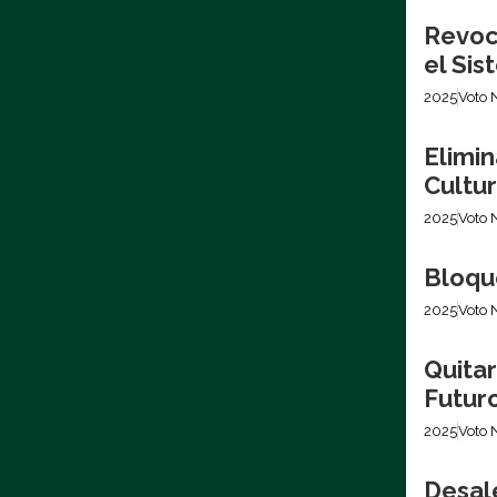
Revoca
el Si
2025
Voto 
Elimin
Cultur
2025
Voto 
Bloque
2025
Voto 
Quita
Futur
2025
Voto 
Desale