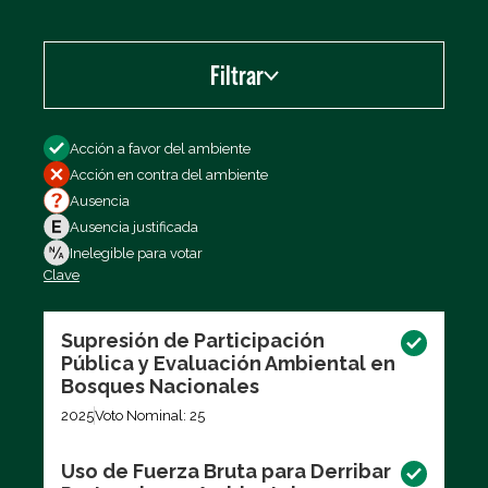
Filtrar
Filtrar por
Acción a favor del ambiente
Acción en contra del ambiente
Ausencia
Ausencia justificada
Inelegible para votar
Clave
Exportar los datos (CSV)
Supresión de Participación
Pública y Evaluación Ambiental en
Bosques Nacionales
2025
Voto Nominal: 25
Uso de Fuerza Bruta para Derribar