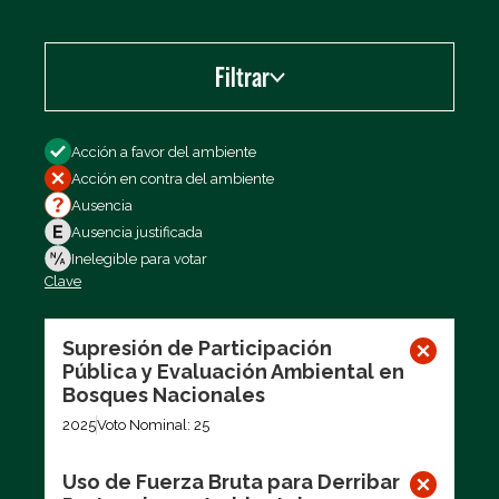
Filtrar
Filtrar por
Acción a favor del ambiente
Acción en contra del ambiente
Ausencia
Ausencia justificada
Inelegible para votar
Clave
Exportar los datos (CSV)
Supresión de Participación
Pública y Evaluación Ambiental en
Bosques Nacionales
2025
Voto Nominal: 25
Uso de Fuerza Bruta para Derribar