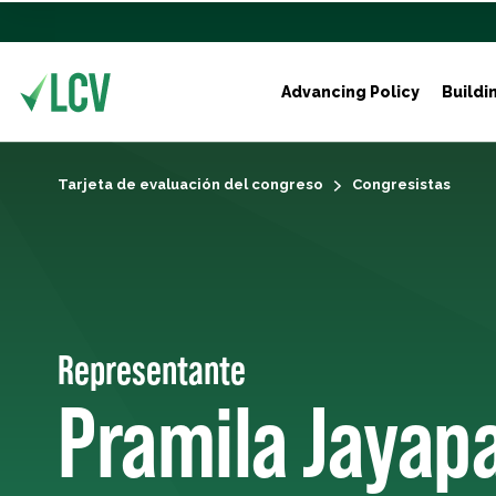
Advancing Policy
Buildi
Tarjeta de evaluación del congreso
Congresistas
Representante
Pramila Jayapa