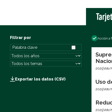
Tarje
Filtrar por
Acción a 
Supre
Nacio
2025
Voto 
Exportar los datos (CSV)
Uso d
2025
Voto 
Reduc
2025
Voto 