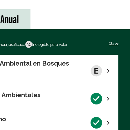
Anual
Clave
cia justificada
Inelegible para votar
n Ambiental en Bosques
s Ambientales
no