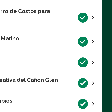
rro de Costos para
l Marino
eativa del Cañón Glen
mpios