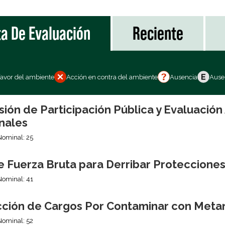
ta De Evaluación
Reciente
favor del ambiente
Acción en contra del ambiente
Ausencia
Ausen
sión de Participación Pública y Evaluació
nales
Nominal: 25
e Fuerza Bruta para Derribar Proteccione
Nominal: 41
ción de Cargos Por Contaminar con Meta
Nominal: 52