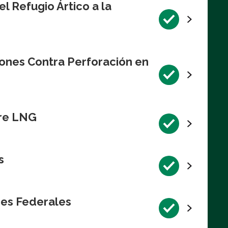
l Refugio Ártico a la
iones Contra Perforación en
bre LNG
s
res Federales