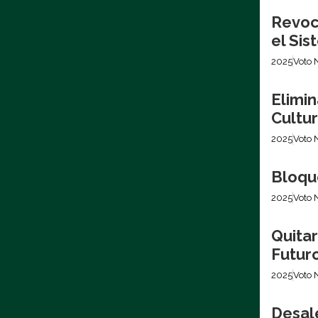
Revoca
el Si
2025
Voto 
Elimin
Cultur
2025
Voto 
Bloque
2025
Voto 
Quita
Futur
2025
Voto 
Desale