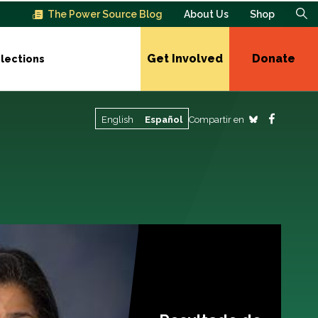
The Power Source Blog
About Us
Shop
Get Involved
Donate
lections
Compartir en
English
Español