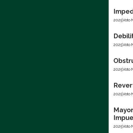
Imped
2025
Voto 
Debili
2025
Voto 
Obstr
2025
Voto 
Revert
2025
Voto 
Mayor
Impues
2025
Voto 