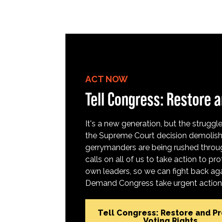
ACT NOW
Tell Congress: Restore a
It's a new generation, but the struggle 
the Supreme Court decision demolish
gerrymanders are being rushed throug
calls on all of us to take action to 
own leaders, so we can fight back aga
Demand Congress take urgent action t
Tell Congress: Restore and P
Voting Rights