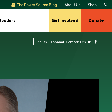
The Power Source Blog
About Us
Shop
Get Involved
Donate
lections
Compartir en
English
Español