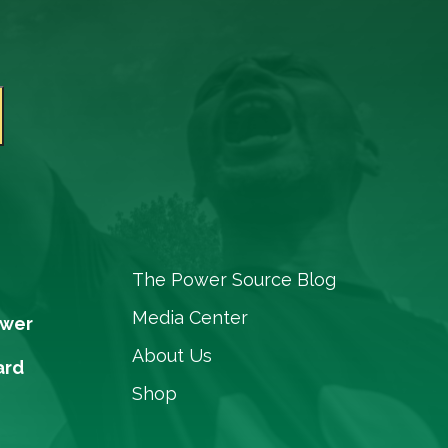
The Power Source Blog
Media Center
ower
About Us
ard
Shop