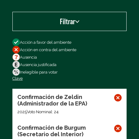
Filtrar
Filtrar por
Acción a favor del ambiente
Acción en contra del ambiente
Ausencia
Ausencia justificada
Inelegible para votar
Clave
Exportar los datos (CSV)
Confirmación de Zeldin
(Administrador de la EPA)
2025
Voto Nominal: 24
Confirmación de Burgum
(Secretario del Interior)