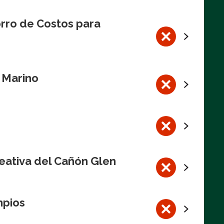
rro de Costos para
l Marino
eativa del Cañón Glen
mpios