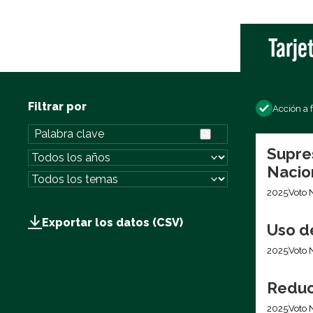
Tarje
Filtrar por
Acción a 
Supre
Nacio
2025
Voto 
Exportar los datos (CSV)
Uso d
2025
Voto 
Reduc
2025
Voto 