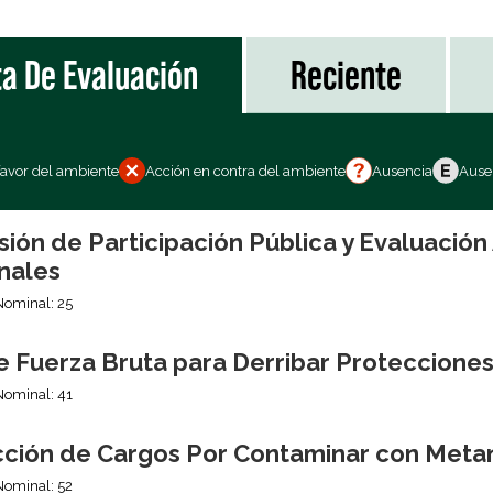
ta De Evaluación
Reciente
favor del ambiente
Acción en contra del ambiente
Ausencia
Ausen
sión de Participación Pública y Evaluació
nales
Nominal: 25
e Fuerza Bruta para Derribar Proteccione
Nominal: 41
ción de Cargos Por Contaminar con Meta
Nominal: 52