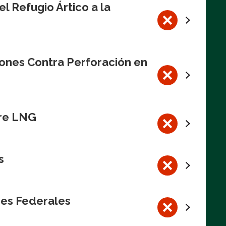
l Refugio Ártico a la
iones Contra Perforación en
bre LNG
s
res Federales