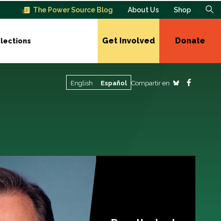
The Power Source Blog
About Us
Shop
Get Involved
Donate
lections
Compartir en
English
Español