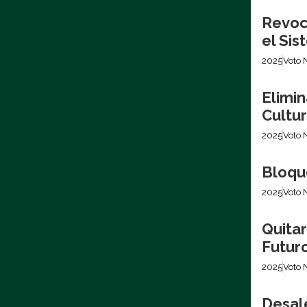
Revoca
el Si
2025
Voto 
Elimin
Cultur
2025
Voto 
Bloque
2025
Voto 
Quita
Futur
2025
Voto 
Desale