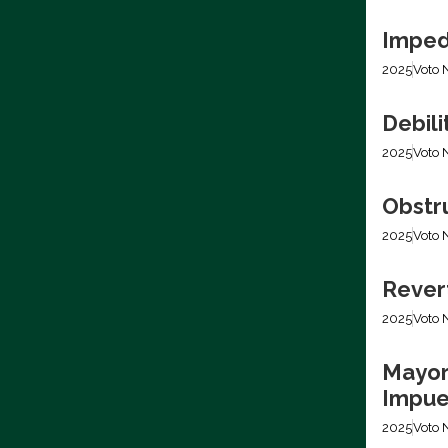
Imped
2025
Voto 
Debili
2025
Voto 
Obstr
2025
Voto 
Revert
2025
Voto 
Mayor
Impues
2025
Voto 