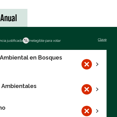
Anual
Clave
cia justificada
Inelegible para votar
n Ambiental en Bosques
s Ambientales
no