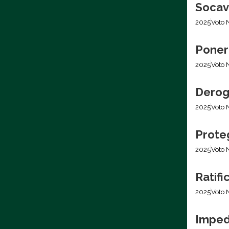
Socava
2025
Voto 
Poner 
2025
Voto 
Derog
2025
Voto 
Prote
2025
Voto 
Ratifi
2025
Voto 
Impedi