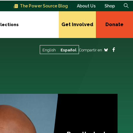
The Power Source Blog
About Us
Shop
Get Involved
Donate
lections
Compartir en
English
Español