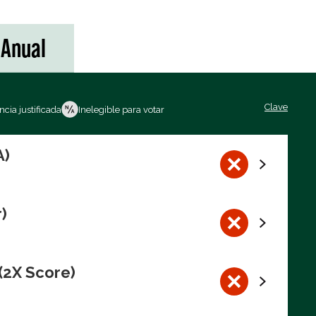
Anual
Clave
cia justificada
Inelegible para votar
A)
)
(2X Score)