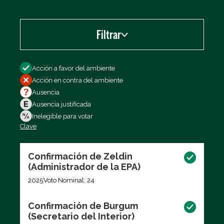
Filtrar
Filtrar por
Acción a favor del ambiente
Acción en contra del ambiente
Ausencia
Ausencia justificada
Inelegible para votar
Clave
Exportar los datos (CSV)
Confirmación de Zeldin
(Administrador de la EPA)
2025
Voto Nominal: 24
Confirmación de Burgum
(Secretario del Interior)