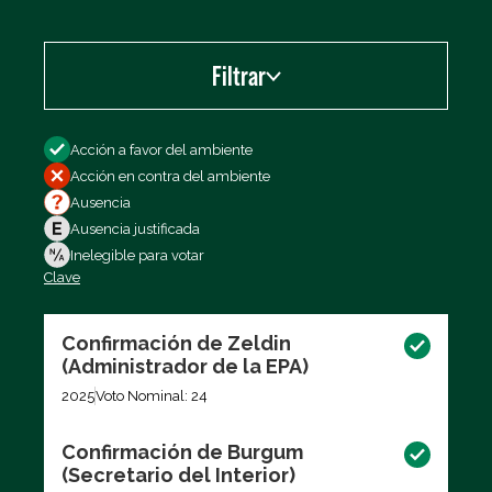
Filtrar
Filtrar por
Acción a favor del ambiente
Acción en contra del ambiente
Ausencia
Ausencia justificada
Inelegible para votar
Clave
Exportar los datos (CSV)
Confirmación de Zeldin
(Administrador de la EPA)
2025
Voto Nominal: 24
Confirmación de Burgum
(Secretario del Interior)