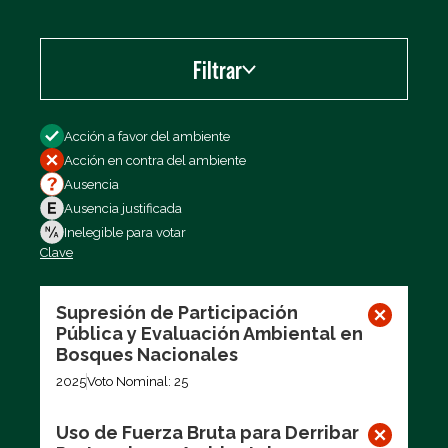
Filtrar
Filtrar por
Acción a favor del ambiente
Acción en contra del ambiente
Ausencia
Ausencia justificada
Inelegible para votar
Clave
Exportar los datos (CSV)
Supresión de Participación
Pública y Evaluación Ambiental en
Bosques Nacionales
2025
Voto Nominal: 25
Uso de Fuerza Bruta para Derribar