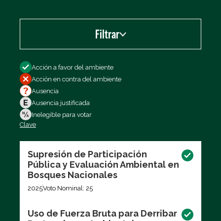
Filtrar
Filtrar por
Acción a favor del ambiente
Acción en contra del ambiente
Ausencia
Ausencia justificada
Inelegible para votar
Clave
Exportar los datos (CSV)
Supresión de Participación
Pública y Evaluación Ambiental en
Bosques Nacionales
2025
Voto Nominal: 25
Uso de Fuerza Bruta para Derribar