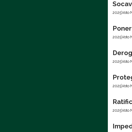
Socava
2025
Voto 
Poner 
2025
Voto 
Derog
2025
Voto 
Prote
2025
Voto 
Ratifi
2025
Voto 
Impedi