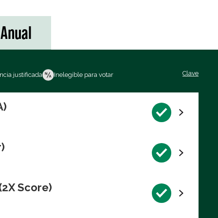
Anual
Clave
cia justificada
Inelegible para votar
A)
)
(2X Score)