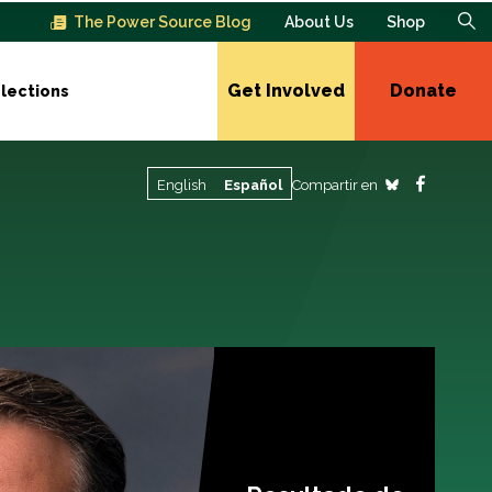
The Power Source Blog
About Us
Shop
Get Involved
Donate
lections
Compartir en
English
Español