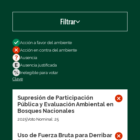
Filtrar
Filtrar por
Acción a favor del ambiente
Acción en contra del ambiente
Ausencia
Ausencia justificada
Inelegible para votar
Clave
Exportar los datos (CSV)
Supresión de Participación
Pública y Evaluación Ambiental en
Bosques Nacionales
2025
Voto Nominal: 25
Uso de Fuerza Bruta para Derribar