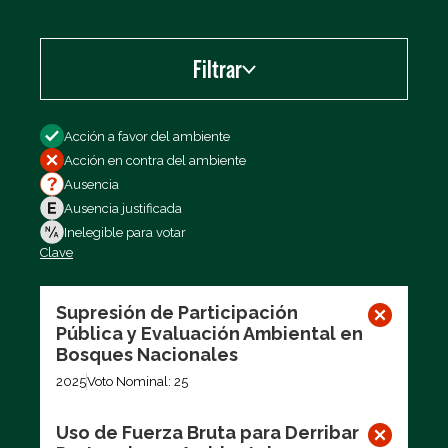
Filtrar
Filtrar por
Acción a favor del ambiente
Acción en contra del ambiente
Ausencia
Ausencia justificada
Inelegible para votar
Clave
Exportar los datos (CSV)
Supresión de Participación
Pública y Evaluación Ambiental en
Bosques Nacionales
2025
Voto Nominal: 25
Uso de Fuerza Bruta para Derribar