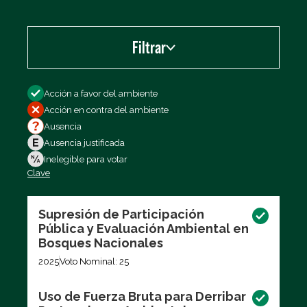
Filtrar
Filtrar por
Acción a favor del ambiente
Acción en contra del ambiente
Ausencia
Ausencia justificada
Inelegible para votar
Clave
Exportar los datos (CSV)
Supresión de Participación
Pública y Evaluación Ambiental en
Bosques Nacionales
2025
Voto Nominal: 25
Uso de Fuerza Bruta para Derribar